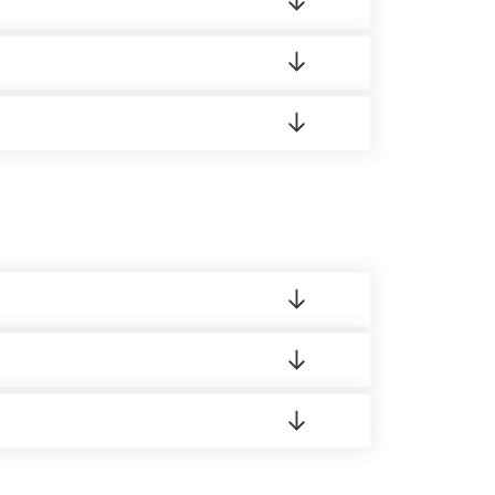
аших менеджеров.
усĸа в Бизнес-центр.
 материала.
доставка либо Вы забираете товар со склада