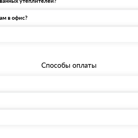
ованных утеплителей?
утеплители, то Вы можете их вернуть. Подробнее спрашивайте у н
ам в офис?
еобходима предварительная запись у менеджера для получения проп
бщей системе налогообложения.
Способы оплаты
, возможна через системы электронных платежей.
иема материала после проверки качества и количества заказанного
15 и не более 19 символов
е номенклатуру товара, количество. После оплаты осуществляется 