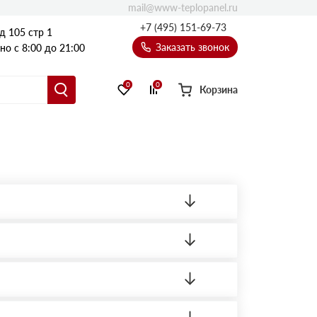
mail@www-teplopanel.ru
+7 (495) 151-69-73
д 105 стр 1
Заказать звонок
о с 8:00 до 21:00
0
0
Корзина
ленный товар был ненадлежащего качества,
ортную накладную.
редает заявку нашему логисту для оценки