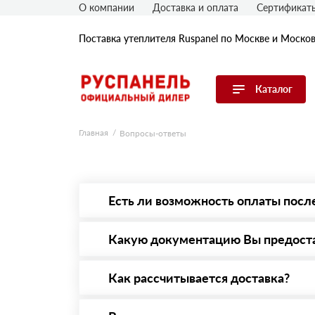
О компании
Доставка и оплата
Сертификат
Поставка утеплителя Ruspanel по Москве и Моско
Каталог
Перейти в каталог
Главная
Вопросы-ответы
Продуктовые линейки
По применению
По толщине, мм
Есть ли возможность оплаты посл
Да. Самый распространенный способ оплаты 
то Вы вправе от него отказаться.
Какую документацию Вы предост
С каждой товарной позицией мы предоставл
Как рассчитывается доставка?
После оформления заявки с Вами свяжется п
стоимости и сроков доставки, которые впос