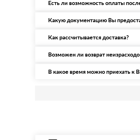
Есть ли возможность оплаты посл
Да. Самый распространенный способ оплаты 
то Вы вправе от него отказаться.
Какую документацию Вы предост
С каждой товарной позицией мы предоставл
Как рассчитывается доставка?
После оформления заявки с Вами свяжется п
стоимости и сроков доставки, которые впос
Возможен ли возврат неизрасход
Да. Если у Вас остались неиспользованные 
В какое время можно приехать к В
Приехать в офис можно с 08.00 до 20.00. Н