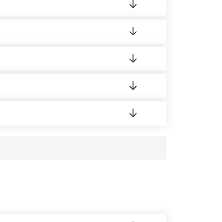
ленный товар был ненадлежащего качества,
ортную накладную.
редает заявку нашему логисту для оценки
аших менеджеров.
усĸа в Бизнес-центр.