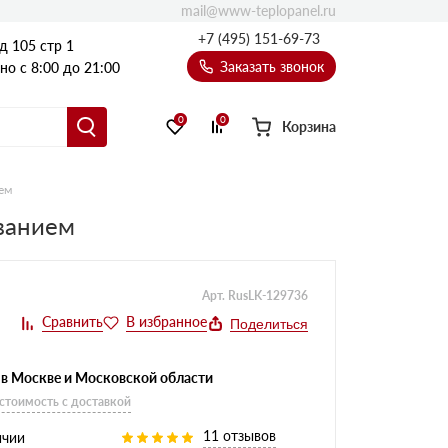
mail@www-teplopanel.ru
+7 (495) 151-69-73
д 105 стр 1
Заказать звонок
о с 8:00 до 21:00
0
0
Корзина
ем
ованием
Арт. RusLK-129736
Поделиться
 в Москве и Московской области
 стоимость с доставкой
11 отзывов
ичии