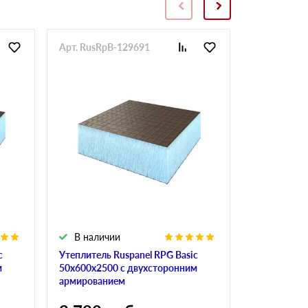
Арт. RusRpB-129691
Арт. RusRp
В наличии
В налич
c
Утеплитель Ruspanel RPG Basic
Утеплитель 
м
50х600х2500 с двухсторонним
40х600х250
армированием
армирован