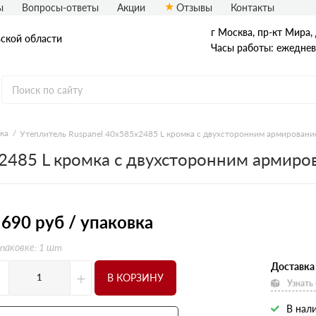
ы
Вопросы-ответы
Акции
Отзывы
Контакты
г Москва, пр-кт Мира, 
вской области
Часы работы: ежедневн
ка
Утеплитель Ruspanel 40х585х2485 L кромка с двухсторонним армировани
х2485 L кромка с двухсторонним армир
L Кромка
RPG Basic
RPG Optima
RPG Real
RPG Градиент
 690
руб / упаковка
Шип-паз
упаковке: 1 шт
Доставка
-
+
В КОРЗИНУ
Узнать
В нал