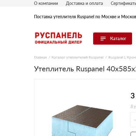
О компании
Доставка и оплата
Сертификат
Поставка утеплителя Ruspanel по Москве и Моско
Каталог
Перейти в каталог
Главная
Каталог утеплителей Ruspanel
Ruspanel L Кром
Утеплитель Ruspanel 40х585
Продуктовые линейки
По применению
По толщине, мм
3
В 