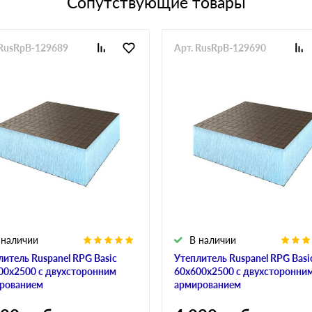
Сопутствующие товары
 RusRpB-129689
Арт. RusRpB-129690
 наличии
В наличии
литель Ruspanel RPG Basic
Утеплитель Ruspanel RPG Basi
00х2500 с двухсторонним
60х600х2500 с двухсторонни
рованием
армированием