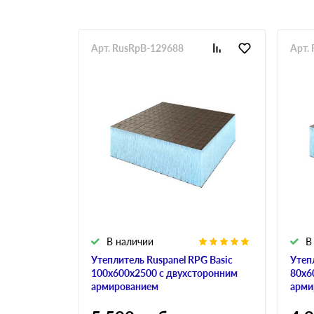
Арт. RusRpB-129688
Арт.
В наличии
В
Утеплитель Ruspanel RPG Basic
Утеп
100х600х2500 с двухсторонним
80х6
армированием
арми