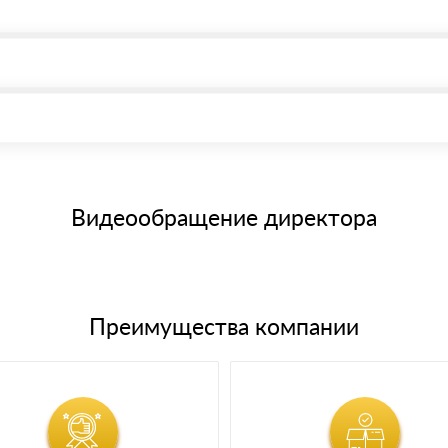
, возможна через системы электронных платежей.
иема материала после проверки качества и количества заказанного
15 и не более 19 символов
е номенклатуру товара, количество. После оплаты осуществляется 
щим банковским картам
Видеообращение директора
Преимущества компании