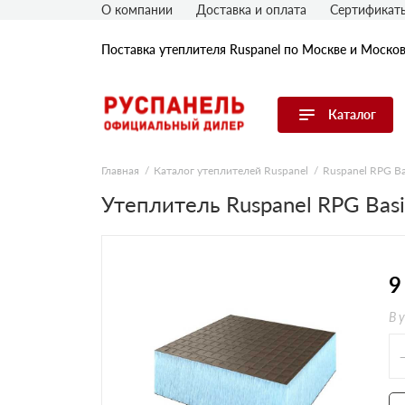
О компании
Доставка и оплата
Сертификат
Поставка утеплителя Ruspanel по Москве и Моско
Каталог
Перейти в каталог
Главная
Каталог утеплителей Ruspanel
Ruspanel RPG Ba
Утеплитель Ruspanel RPG Bas
Продуктовые линейки
По применению
По толщине, мм
9
В 