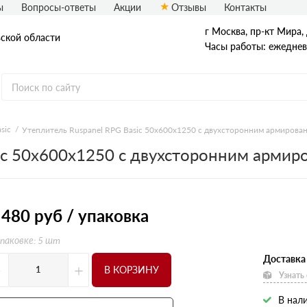
ы
Вопросы-ответы
Акции
Отзывы
Контакты
г Москва, пр-кт Мира, 
вской области
Часы работы: ежедневн
sic
Утеплитель Ruspanel RPG Basic 50х600х1250 с двухсторонним армировани
ic 50х600х1250 с двухсторонним армиро
L Кромка
RPG Basic
RPG Optima
RPG Real
RPG Градиент
 480
руб / упаковка
Шип-паз
упаковке: 5 шт
Доставка
-
+
В КОРЗИНУ
Узнать
В нал