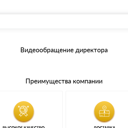
, возможна через системы электронных платежей.
иема материала после проверки качества и количества заказанного
15 и не более 19 символов
е номенклатуру товара, количество. После оплаты осуществляется 
щим банковским картам
Видеообращение директора
Преимущества компании
ВЫСОКОЕ КАЧЕСТВО
ДОСТАВКА