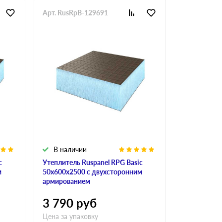
Арт. RusRpB-129691
Арт. RusRp
В наличии
В налич
c
Утеплитель Ruspanel RPG Basic
Утеплитель 
м
50х600х2500 с двухсторонним
40х600х250
армированием
армирован
3 790
руб
3 400
р
Цена за упаковку
Цена за упа