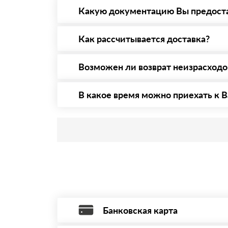
то Вы вправе от него отказаться.
Какую документацию Вы предост
С каждой товарной позицией мы предоставл
Как рассчитывается доставка?
После оформления заявки с Вами свяжется п
стоимости и сроков доставки, которые впос
Возможен ли возврат неизрасход
Да. Если у Вас остались неиспользованные 
В какое время можно приехать к В
Приехать в офис можно с 08.00 до 20.00. Н
Банковская карта