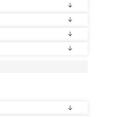
ортную накладную.
редает заявку нашему логисту для оценки
аших менеджеров.
усĸа в Бизнес-центр.