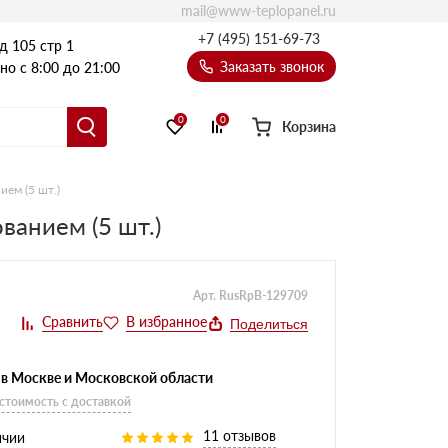
mail@www-teplopanel.ru
+7 (495) 151-69-73
д 105 стр 1
Заказать звонок
о с 8:00 до 21:00
0
0
Корзина
ем (5 шт.)
ванием (5 шт.)
Арт. RusRpB-129709
Поделиться
 в Москве и Московской области
 стоимость с доставкой
11 отзывов
ичии