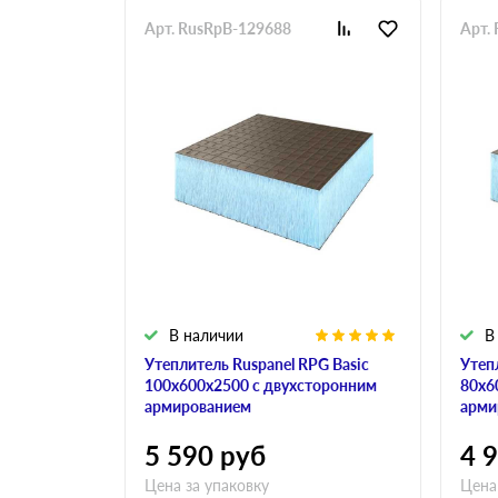
Арт. RusRpB-129688
Арт.
В наличии
В
Утеплитель Ruspanel RPG Basic
Утеп
100х600х2500 с двухсторонним
80х6
армированием
арми
5 590
руб
4 
Цена за упаковку
Цена