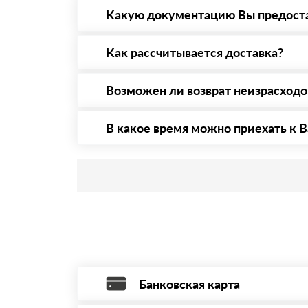
то Вы вправе от него отказаться.
Какую документацию Вы предост
С каждой товарной позицией мы предоставл
Как рассчитывается доставка?
После оформления заявки с Вами свяжется п
стоимости и сроков доставки, которые впос
Возможен ли возврат неизрасход
Да. Если у Вас остались неиспользованные 
В какое время можно приехать к В
Приехать в офис можно с 08.00 до 20.00. Н
Банковская карта