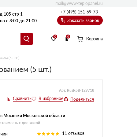
mail@www-teplopanel.ru
+7 (495) 151-69-73
д 105 стр 1
Заказать звонок
о с 8:00 до 21:00
0
0
Корзина
ием (5 шт.)
ванием (5 шт.)
Арт. RusRpB-129718
Поделиться
 в Москве и Московской области
 стоимость с доставкой
11 отзывов
ичии