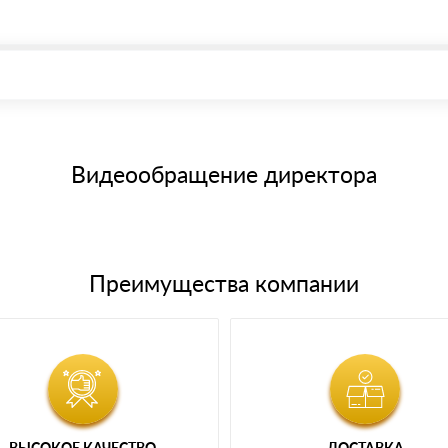
, возможна через системы электронных платежей.
иема материала после проверки качества и количества заказанного
15 и не более 19 символов
е номенклатуру товара, количество. После оплаты осуществляется 
щим банковским картам
Видеообращение директора
Преимущества компании
ВЫСОКОЕ КАЧЕСТВО
ДОСТАВКА