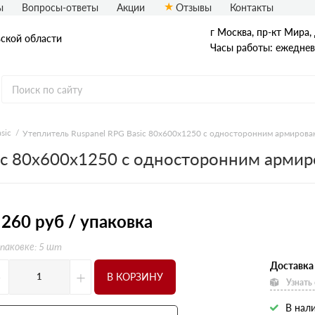
ы
Вопросы-ответы
Акции
Отзывы
Контакты
г Москва, пр-кт Мира, 
вской области
Часы работы: ежедневн
sic
Утеплитель Ruspanel RPG Basic 80х600х1250 с односторонним армирован
ic 80х600х1250 с односторонним армиро
L Кромка
RPG Basic
RPG Optima
RPG Real
RPG Градиент
 260
руб / упаковка
Шип-паз
упаковке: 5 шт
Доставка
-
+
В КОРЗИНУ
Узнать
В нал