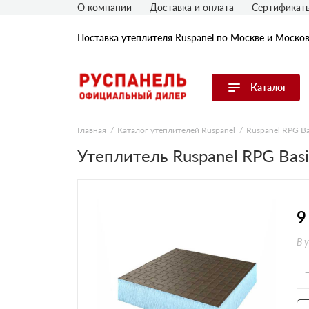
О компании
Доставка и оплата
Сертификат
Поставка утеплителя Ruspanel по Москве и Моско
Каталог
Перейти в каталог
Главная
Каталог утеплителей Ruspanel
Ruspanel RPG Ba
Утеплитель Ruspanel RPG Bas
Продуктовые линейки
По применению
По толщине, мм
9
В 