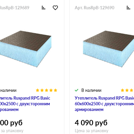
 RusRpB-129689
Арт. RusRpB-129690
 наличии
В наличии
литель Ruspanel RPG Basic
Утеплитель Ruspanel RPG Basi
00х2500 с двухсторонним
60х600х2500 с двухсторонни
рованием
армированием
900
руб
4 090
руб
 за упаковку
Цена за упаковку