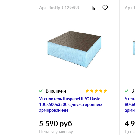
Арт. RusRpB-129688
Арт.
В наличии
В
Утеплитель Ruspanel RPG Basic
Утеп
100х600х2500 с двухсторонним
80х6
армированием
арми
5 590
руб
4 
Цена за упаковку
Цена