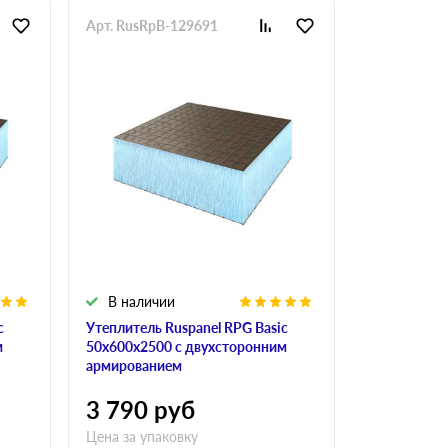
Арт. RusRpB-129691
Арт. RusRp
В наличии
В налич
c
Утеплитель Ruspanel RPG Basic
Утеплитель 
м
50х600х2500 с двухсторонним
40х600х250
армированием
армирован
3 790
руб
3 400
р
Цена за упаковку
Цена за упа