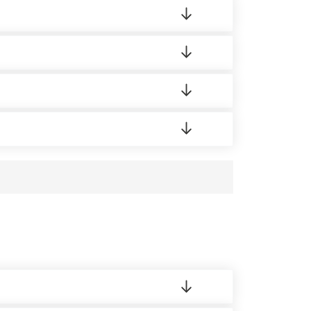
ортную накладную.
редает заявку нашему логисту для оценки
аших менеджеров.
усĸа в Бизнес-центр.