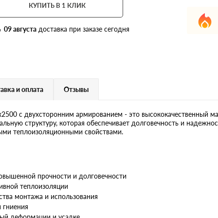
КУПИТЬ В 1 КЛИК
09 августа
доставка при заказе сегодня
авка и оплата
Отзывы
х2500 с двухсторонним армированием - это высококачественный м
альную структуру, которая обеспечивает долговечность и надежно
ными теплоизоляционными свойствами.
овышенной прочности и долговечности
тивной теплоизоляции
ства монтажа и использования
и гниения
ый деформации и усадке