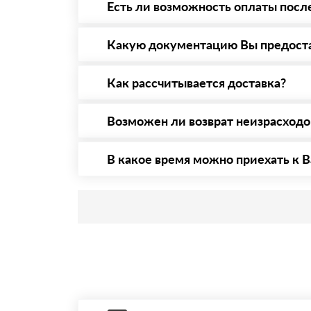
Есть ли возможность оплаты посл
Да. Самый распространенный способ оплаты 
то Вы вправе от него отказаться.
Какую документацию Вы предост
С каждой товарной позицией мы предоставл
Как рассчитывается доставка?
После оформления заявки с Вами свяжется п
стоимости и сроков доставки, которые впос
Возможен ли возврат неизрасход
Да. Если у Вас остались неиспользованные 
В какое время можно приехать к В
Приехать в офис можно с 08.00 до 20.00. Н