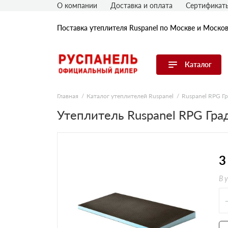
О компании
Доставка и оплата
Сертификат
Поставка утеплителя Ruspanel по Москве и Моско
Каталог
Перейти в каталог
Главная
Каталог утеплителей Ruspanel
Ruspanel RPG Г
Утеплитель Ruspanel RPG Гр
Продуктовые линейки
По применению
По толщине, мм
3
В 