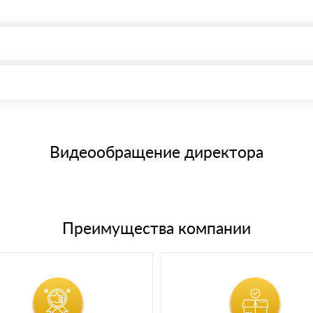
, возможна через системы электронных платежей.
иема материала после проверки качества и количества заказанного
15 и не более 19 символов
е номенклатуру товара, количество. После оплаты осуществляется 
щим банковским картам
Видеообращение директора
Преимущества компании