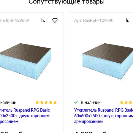
Сопутствующие товары
 RusRpB-129689
Арт. RusRpB-129690
 наличии
В наличии
литель Ruspanel RPG Basic
Утеплитель Ruspanel RPG Basi
00х2500 с двухсторонним
60х600х2500 с двухсторонни
рованием
армированием