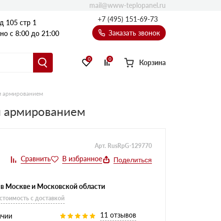
mail@www-teplopanel.ru
+7 (495) 151-69-73
д 105 стр 1
Заказать звонок
о с 8:00 до 21:00
0
0
Корзина
м армированием
м армированием
Арт. RusRpG-129770
Поделиться
 в Москве и Московской области
 стоимость с доставкой
11 отзывов
ичии