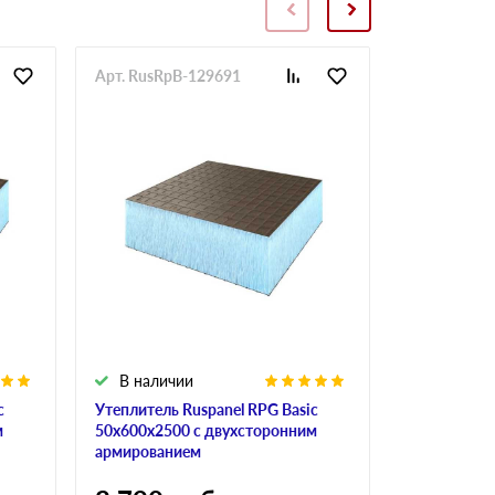
Арт. RusRpB-129691
Арт. RusRp
В наличии
В налич
c
Утеплитель Ruspanel RPG Basic
Утеплитель 
м
50х600х2500 с двухсторонним
40х600х250
армированием
армирован