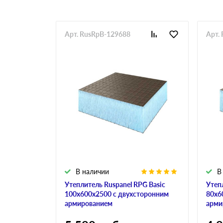
Арт. RusRpB-129688
Арт.
В наличии
В
Утеплитель Ruspanel RPG Basic
Утеп
100х600х2500 с двухсторонним
80х6
армированием
арми