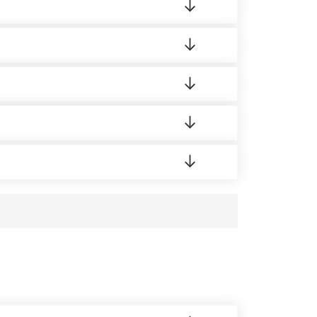
ленный товар был ненадлежащего качества,
ортную накладную.
редает заявку нашему логисту для оценки
аших менеджеров.
усĸа в Бизнес-центр.