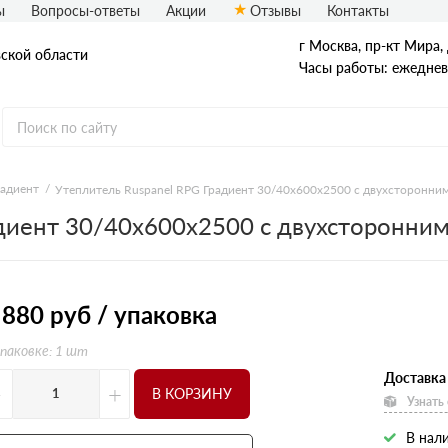
ы
Вопросы-ответы
Акции
Отзывы
Контакты
г Москва, пр-кт Мира, 
вской области
Часы работы: ежедневн
радиент
Утеплитель Ruspanel RPG Градиент 30/40х600х2500 с двухсторонни
адиент 30/40х600х2500 с двухсторонни
L Кромка
RPG Basic
RPG Optima
RPG Real
RPG Градиент
 880
руб / упаковка
Шип-паз
упаковке: 1 шт
Доставка
-
+
В КОРЗИНУ
Узнать
В нал