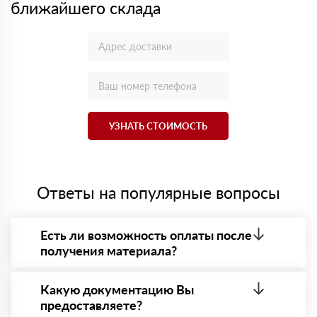
ближайшего склада
УЗНАТЬ СТОИМОСТЬ
Ответы на популярные вопросы
Есть ли возможность оплаты после
получения материала?
Да. Самый распространенный способ оплаты у нас
- оплата по факту получения товара. При этом,
Какую документацию Вы
если доставленный товар был ненадлежащего
предоставляете?
качества, то Вы вправе от него отказаться.